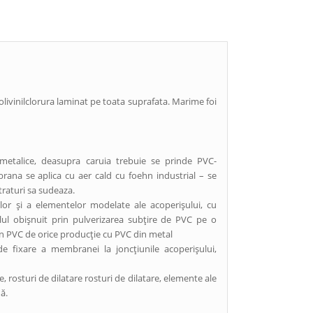
olivinilclorura laminat pe toata suprafata. Marime foi
 metalice, deasupra caruia trebuie se prinde PVC-
brana se aplica cu aer cald cu foehn industrial – se
traturi sa sudeaza.
lor și a elementelor modelate ale acoperișului, cu
lul obișnuit prin pulverizarea subțire de PVC pe o
in PVC de orice producție cu PVC din metal
e fixare a membranei la joncțiunile acoperișului,
, rosturi de dilatare rosturi de dilatare, elemente ale
ă.