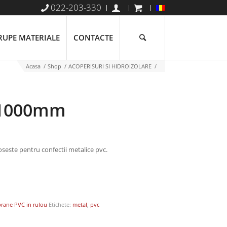
022-203-330
RUPE MATERIALE
CONTACTE
Acasa
/
Shop
/
ACOPERISURI SI HIDROIZOLARE
/
0x1000mm
loseste pentru confectii metalice pvc.
ane PVC in rulou
Etichete:
metal
,
pvc