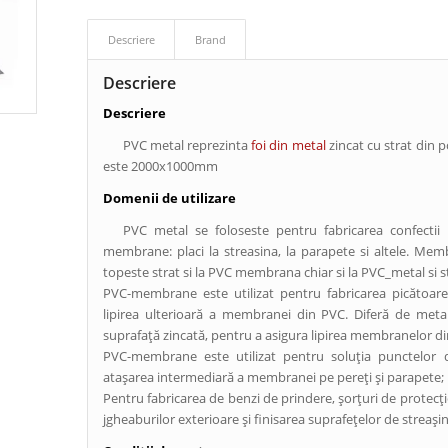
Descriere
Brand
Descriere
Descriere
PVC metal reprezinta
foi din metal
zincat cu strat din p
este 2000x1000mm
Domenii de utilizare
PVC metal se foloseste pentru fabricarea confectii
membrane: placi la streasina, la parapete si altele. Mem
topeste strat si la PVC membrana chiar si la PVC_metal si s
PVC-membrane este utilizat pentru fabricarea picătoare
lipirea ulterioară a membranei din PVC. Diferă de meta
suprafață zincată, pentru a asigura lipirea membranelor d
PVC-membrane este utilizat pentru soluția punctelor d
atașarea intermediară a membranei pe pereți și parapete;
Pentru fabricarea de benzi de prindere, șorțuri de protecție
jgheaburilor exterioare și finisarea suprafețelor de streașin