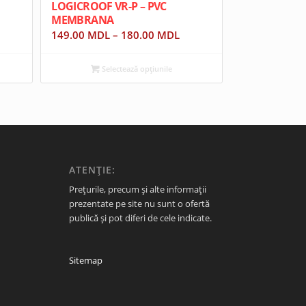
LOGICROOF VR-P – PVC
MEMBRANA
149.00
MDL
–
180.00
MDL
Selectează opțiunile
ATENȚIE:
Prețurile, precum și alte informații
prezentate pe site nu sunt o ofertă
publică și pot diferi de cele indicate.
Sitemap