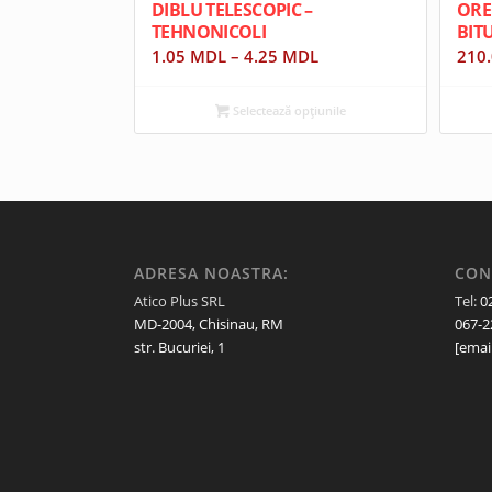
DIBLU TELESCOPIC –
ORE
TEHNONICOLI
BIT
1.05
MDL
–
4.25
MDL
210
Selectează opțiunile
ADRESA NOASTRA:
CON
Atico Plus SRL
Tel:
0
MD-2004, Chisinau, RM
067-2
str. Bucuriei, 1
[emai