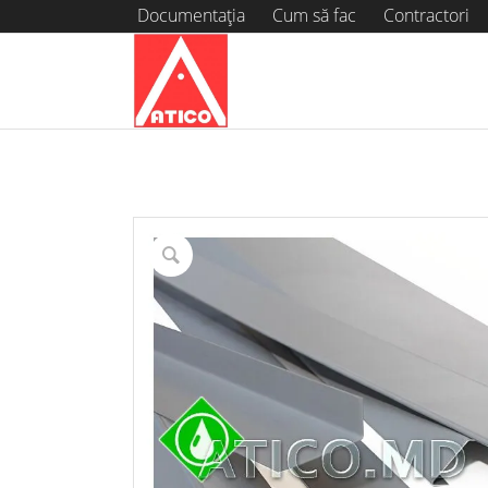
Documentația
Cum să fac
Contractori