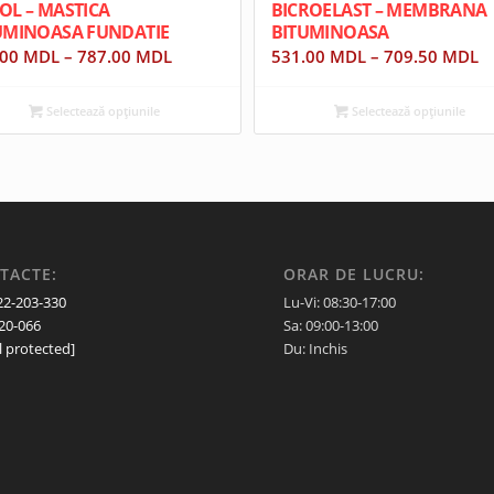
OL – MASTICA
BICROELAST – MEMBRANA
UMINOASA FUNDATIE
BITUMINOASA
.00
MDL
–
787.00
MDL
531.00
MDL
–
709.50
MDL
Selectează opțiunile
Selectează opțiunile
TACTE:
ORAR DE LUCRU:
22-203-330
Lu-Vi: 08:30-17:00
20-066
Sa: 09:00-13:00
l protected]
Du: Inchis