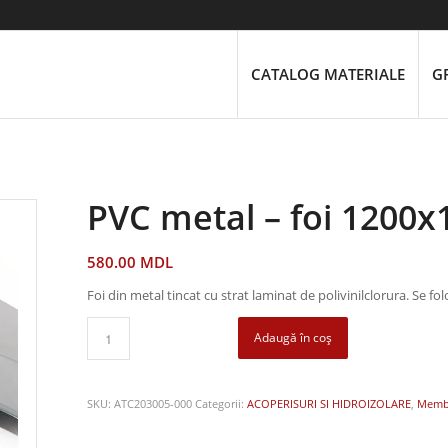
CATALOG MATERIALE
G
PVC metal – foi 120
580.00
MDL
Foi din metal tincat cu strat laminat de polivinilclorura. Se fo
Adaugă în coș
SKU:
ATC203005-000
Categorii:
ACOPERISURI SI HIDROIZOLARE
,
Membr