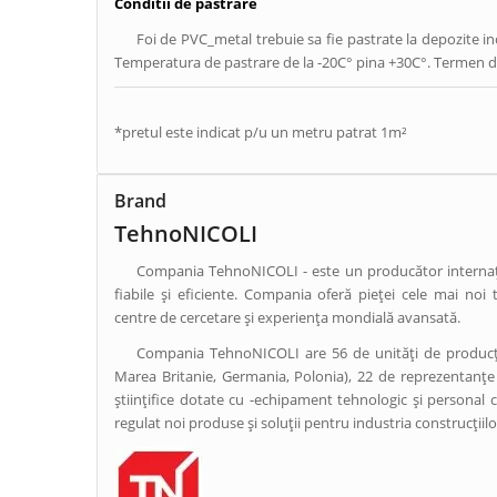
Conditii de pastrare
Foi de PVC_metal trebuie sa fie pastrate la depozite in
Temperatura de pastrare de la -20C° pina +30C°. Termen de
*pretul este indicat p/u un metru patrat 1m²
Brand
TehnoNICOLI
Compania TehnoNICOLI - este un producător internați
fiabile și eficiente. Compania oferă pieței cele mai noi 
centre de cercetare și experiența mondială avansată.
Compania TehnoNICOLI are 56 de unități de producție în
Marea Britanie, Germania, Polonia), 22 de reprezentanțe î
științifice dotate cu -echipament tehnologic și personal 
regulat noi produse și soluții pentru industria construcțiil