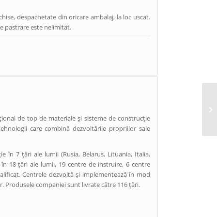
chise, despachetate din oricare ambalaj, la loc uscat.
 pastrare este nelimitat.
onal de top de materiale și sisteme de construcție
tehnologii care combină dezvoltările propriilor sale
 7 țări ale lumii (Rusia, Belarus, Lituania, Italia,
n 18 țări ale lumii, 19 centre de instruire, 6 centre
calificat. Centrele dezvoltă și implementează în mod
or. Produsele companiei sunt livrate către 116 țări.