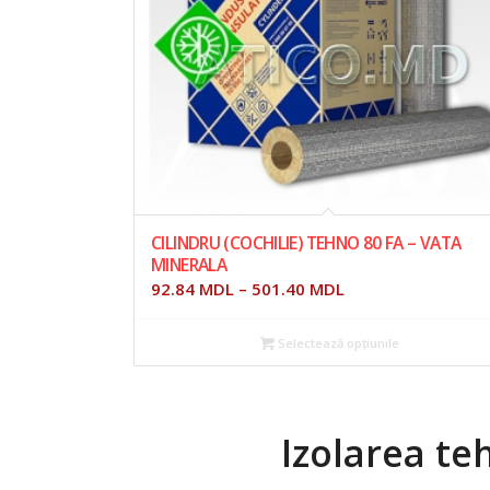
CILINDRU (COCHILIE) TEHNO 80 FA – VATA
MINERALA
92.84
MDL
–
501.40
MDL
Selectează opțiunile
Izolarea t