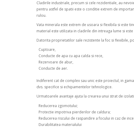
Cladirile industriale, precum si cele rezidentiale, au nevoi
pentru astfel de spatii este o conditie extrem de importan
rulou.
Vata minerala este extrem de usoara si flexibila si este tin
material este utilizata in cladirile din intreaga lume si es
Datorita proprietatilor sale rezistente la foc si flexibile, po
Cuptoare,
Conducte de apa cu apa calda si rece,
Rezervoare de abur,
Conducte de aer.
Indiferent cat de complex sau unic este proiectul, in gama
dvs. specifice si echipamentelor tehnologice.
Urmatoarele avantaje ajuta la crearea unui strat de izolat
Reducerea zgomotului;
Protectie impotriva pierderilor de caldura;
Reducerea riscului de raspandire a focului in caz de ince
Durabilitatea materialului