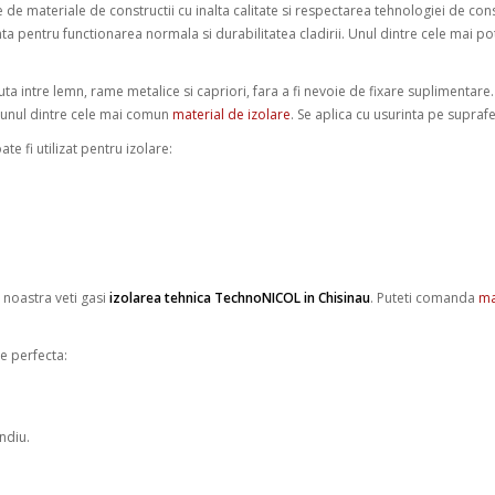
e de materiale de constructii cu inalta calitate si respectarea tehnologiei de cons
ta pentru functionarea normala si durabilitatea cladirii. Unul dintre cele mai po
uta intre lemn, rame metalice si capriori, fara a fi nevoie de fixare suplimentare
te unul dintre cele mai comun
material de izolare
. Se aplica cu usurinta pe supra
ate fi utilizat pentru izolare:
 noastra veti gasi
izolarea tehnica TechnoNICOL in Chisinau
. Puteti comanda
ma
ie perfecta:
ndiu.