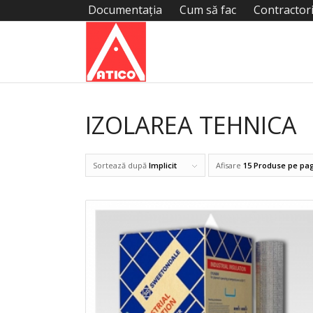
Documentația
Cum să fac
Contractor
IZOLAREA TEHNICA
Sortează după
Implicit
Afisare
15 Produse pe pa