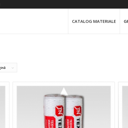
i
CATALOG MATERIALE
G
gină