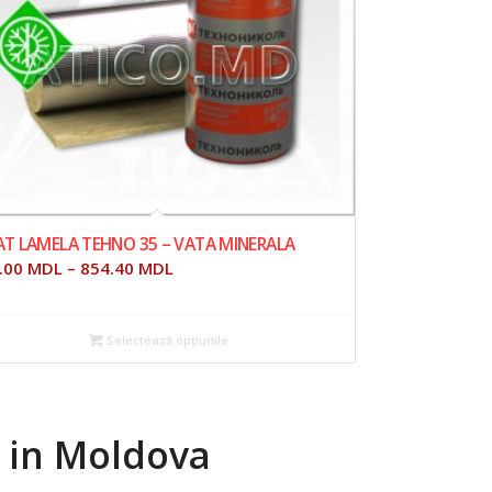
T LAMELA TEHNO 35 – VATA MINERALA
.00
MDL
–
854.40
MDL
Selectează opțiunile
 in Moldova