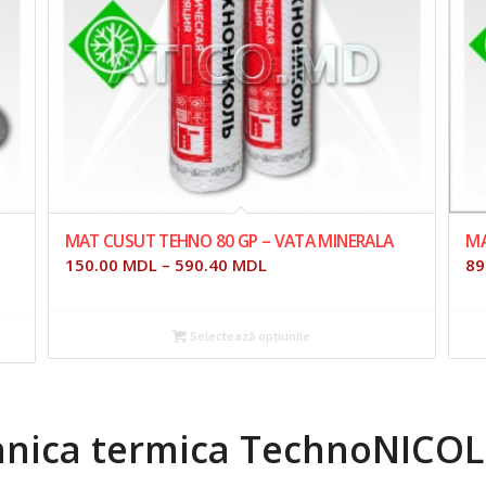
MAT CUSUT TEHNO 80 GP – VATA MINERALA
MA
150.00
MDL
–
590.40
MDL
89
Selectează opțiunile
ehnica termica TechnoNICOL