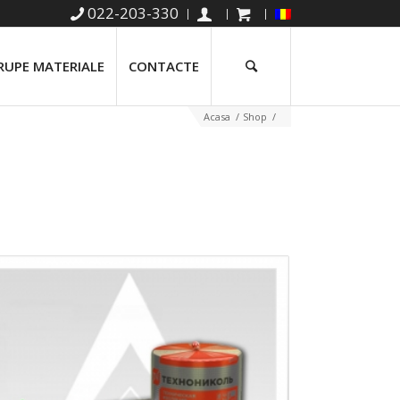
022-203-330
RUPE MATERIALE
CONTACTE
Acasa
/
Shop
/