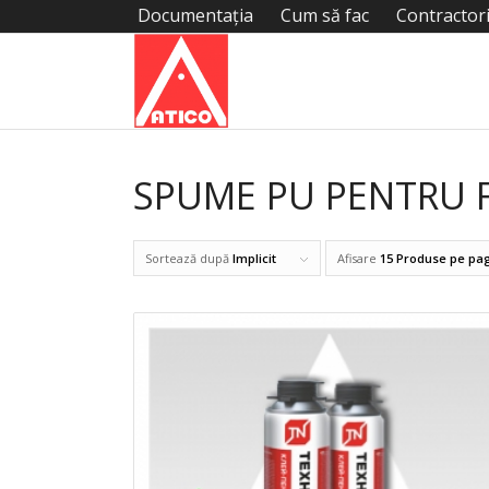
Documentația
Cum să fac
Contractor
SPUME PU PENTRU F
Sortează după
Implicit
Afisare
15 Produse pe pa