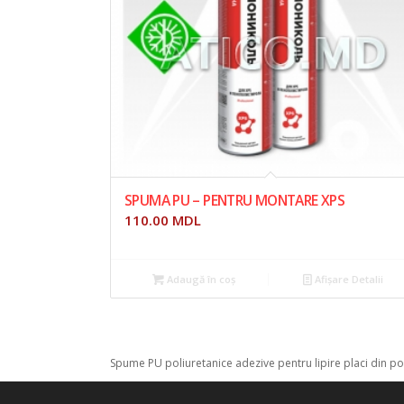
SPUMA PU – PENTRU MONTARE XPS
110.00
MDL
Adaugă în coș
Afișare Detalii
Spume PU poliuretanice adezive pentru lipire placi din poli