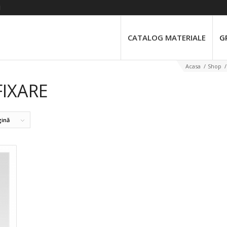
i
CATALOG MATERIALE
G
Acasa
/
Shop
/
IXARE
gină