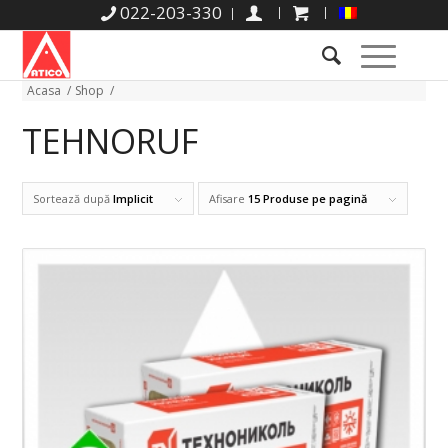
022-203-330
Acasa
/
Shop
/
TEHNORUF
Sortează după
Implicit
Afisare
15 Produse pe pagină