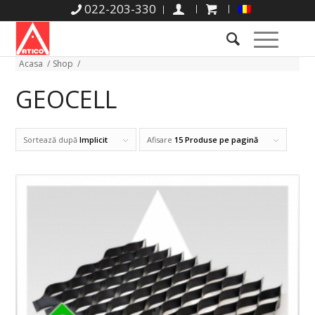
022-203-330
Acasa
/
Shop
/
GEOCELL
Sortează după
Implicit
Afisare
15 Produse pe pagină