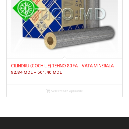
CILINDRU (COCHILIE) TEHNO 80 FA – VATA MINERALA
92.84
MDL
–
501.40
MDL
Selectează opțiunile