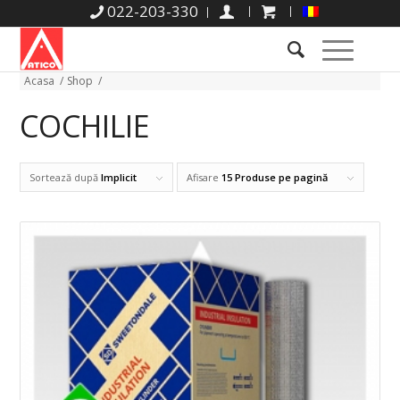
022-203-330
Acasa
/
Shop
/
COCHILIE
Sortează după
Implicit
Afisare
15 Produse pe pagină