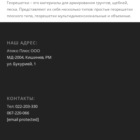
Георешетки – это материалы для армирования грунтов, щебней,
песка. Представляют из себя несколько типов: простые георешетки
плоского типа, георешетки мультидименсиональные и объемные.
НАШ АДРЕС:
Атико Плюс ООО
МД-2004, Кишинев, РМ
ул. Букурией, 1
КОНТАКТЫ:
Тел:
022-203-330
067-220-066
[email protected]