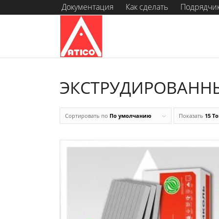
Документация
Как сделать
Подрядчи
ЭКСТРУДИРОВАНН
Сортировать по
По умолчанию
Показать
15 Т