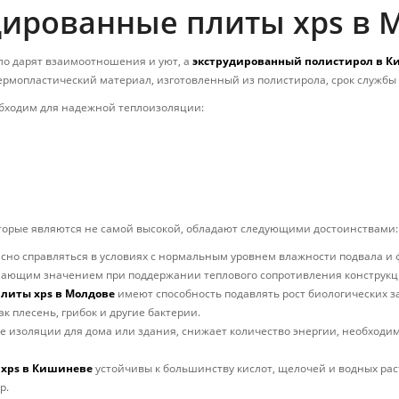
дированные плиты xps в 
пло дарят взаимоотношения и уют, а
экструдированный полистирол в 
ермопластический материал, изготовленный из полистирола, срок службы к
бходим для надежной теплоизоляции:
оторые являются не самой высокой, обладают следующими достоинствами:
сно справляться в условиях с нормальным уровнем влажности подвала и
ешающим значением при поддержании теплового сопротивления конструкц
литы xps в Молдове
имеют способность подавлять рост биологических за
ак плесень, грибок и другие бактерии.
е изоляции для дома или здания, снижает количество энергии, необходим
xps в Кишиневе
устойчивы к большинству кислот, щелочей и водных рас
р.