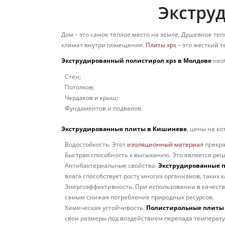
Экстру
Дом – это самое теплое место на земле. Душевное те
климат внутри помещения.
Плиты xps
– это жесткий т
Экструдированный полистирол xps в Молдове
нео
Стен;
Потолков;
Чердаков и крыш;
Фундаментов и подвалов.
Экструдированные плиты в Кишиневе
, цены на к
Водостойкость. Этот
изоляционный м
атериал
прекра
Быстрая способность к высыханию. Это является р
Антибактериальные свойства.
Экструдированные п
влага способствует росту многих организмов, таких к
Энергоэффективность. При использовании в качеств
самым снижая потребление природных ресурсов.
Химическая устойчивость.
Полистирольные плиты 
свои размеры под воздействием перепада температу