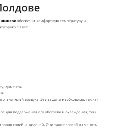
Молдове
Кишиневе
обеспечит комфортную температуру и
оторого 50 лет!
 фундамента.
ии.
грязнителей воздуха. Эта защита необходима, так как
ое для поддержания его обогрева и охлаждения, тем
творов солей и щелочей. Они также способны менять