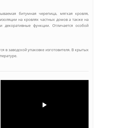
зываемая битумная черепица, мягкая кровля,
оизоляции на кровлях частных домов а также на
 декоративные функции. Отличается особой
ся в заводской упаковке изготовителя. В крытых
пературе.