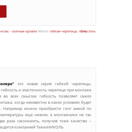
нглас - скатные кровли
Метки:
гибкая черепица
,
гонт
Очистить
,
Болеро”
это новая серия гибкой черепицы,
гибкость и эластичность черепице при монтаже
 во всех смыслах гибкость позволяет смело
тажа, когда неизвестно в каких условиях будет
ы. Например можно приобрести гонт зимой по
температуры еще низкие, а монтажники не так
ва раза сэкономить, получив тоже качество –
изводится компанией ТехноНИКОЛЬ