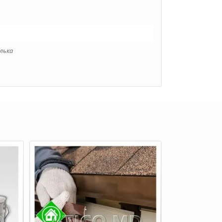
алька