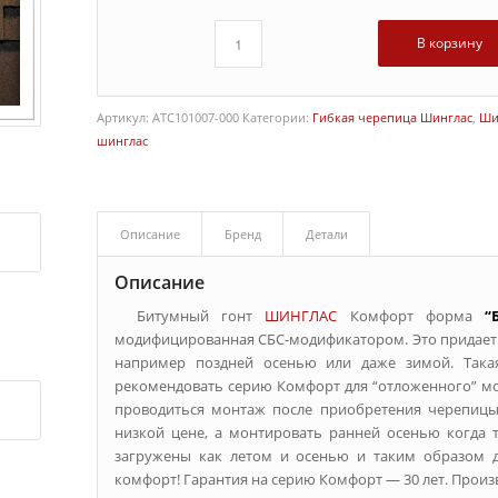
В корзину
Артикул:
ATC101007-000
Категории:
Гибкая черепица Шинглас
,
Ши
шинглас
Описание
Бренд
Детали
Описание
Битумный гонт
ШИНГЛАС
Комфорт форма
“
модифицированная СБС-модификатором. Это придает 
например поздней осенью или даже зимой. Такая
рекомендовать серию Комфорт для “отложенного” мон
проводиться монтаж после приобретения черепиц
низкой цене, а монтировать ранней осенью когда 
загружены как летом и осенью и таким образом д
комфорт! Гарантия на серию Комфорт — 30 лет. Про