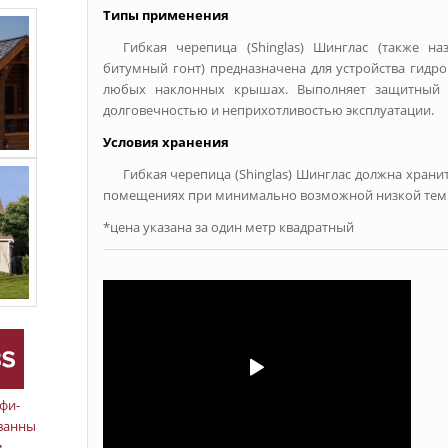
Типы применения
Гибкая черепица (Shinglas) Шинглас (также на
битумный гонт) предназначена для устройства гидр
любых наклонных крышах. Выполняет защитный и
долговечностью и неприхотливостью эксплуатации.
Условия хранения
Гибкая черепица (Shinglas) Шинглас должна хранит
помещениях при минимально возможной низкой тем
*цена указана за один метр квадратный
фи-
ванный
м