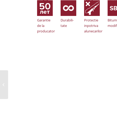
Garantie
Durabili-
Protectie
Bitum
de la
tate
inpotriva
modif
producator
alunecarilor
zapada
Шинглас Классик
Танго – гибкая
черепи�...