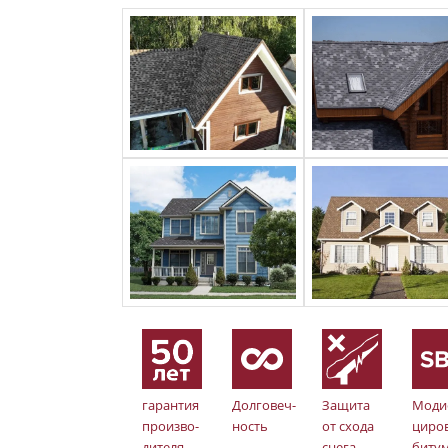
гарантия
Долговеч-
Защита
Моди
произво-
ность
от схода
циро
дителя
снега
биту