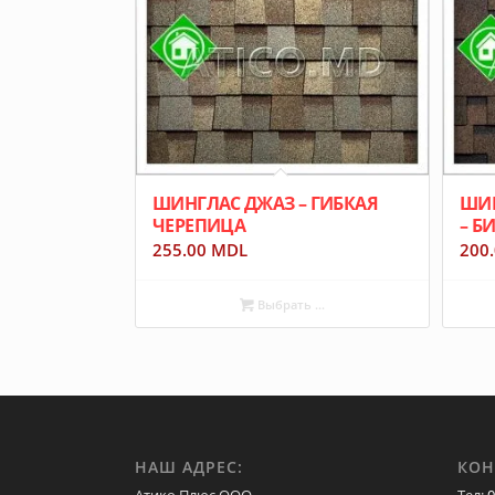
ШИНГЛАС ДЖАЗ – ГИБКАЯ
ШИН
ЧЕРЕПИЦА
– Б
255.00
MDL
200
Выбрать ...
НАШ АДРЕС:
КОН